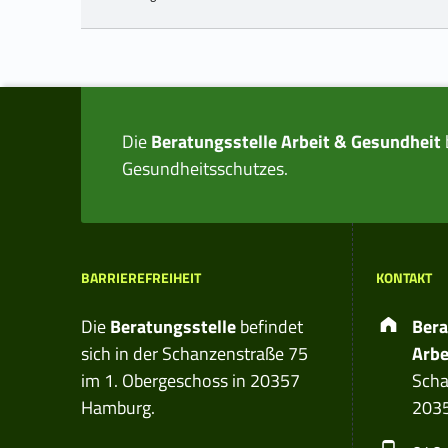
Skip back to main navigation
Die
Beratungsstelle Arbeit & Gesundheit
Gesundheitsschutzes.
BARRIEREFREIHEIT
KONTAKT
Ad
Die
Beratungsstelle
befindet
Bera
sich in der Schanzenstraße 75
Arbe
im 1. Obergeschoss in 20357
Scha
Hamburg.
203
Phon