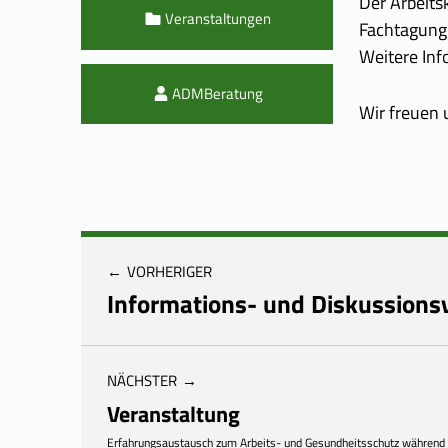
Der Arbeits
Categorized in:
Veranstaltungen
Fachtagung 
Weitere Inf
Written by:
ADMBeratung
Wir freuen u
VORHERIGER
Informations- und Diskussions
NÄCHSTER
Veranstaltung
Erfahrungsaustausch zum Arbeits- und Gesundheitsschutz während