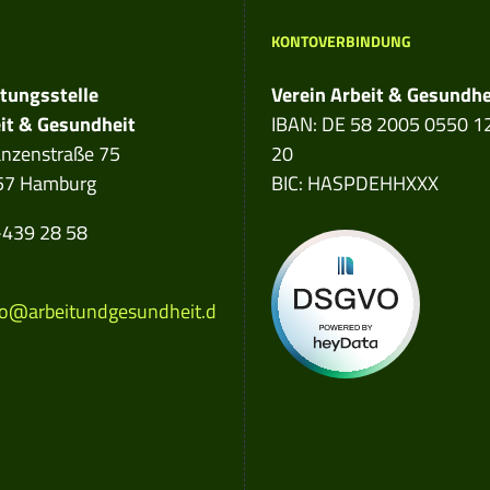
KONTOVERBINDUNG
dress:
tungsstelle
Verein Arbeit & Gesundhe
it & Gesundheit
IBAN: DE 58 2005 0550 1
nzenstraße 75
20
57 Hamburg
BIC: HASPDEHHXXX
e number:
439 28 58
 address:
o@arbeitundgesundheit.d