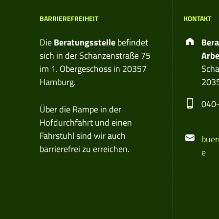
BARRIEREFREIHEIT
KONTAKT
Ad
Die
Beratungsstelle
befindet
Bera
sich in der Schanzenstraße 75
Arbe
im 1. Obergeschoss in 20357
Scha
Hamburg.
203
Phon
040-
Über die Rampe in der
Hofdurchfahrt und einen
Email
Fahrstuhl sind wir auch
buer
barrierefrei zu erreichen.
e