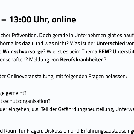
 – 13:00 Uhr, online
ieblicher Prävention. Doch gerade in Unternehmen gibt es hä
hört alles dazu und was nicht? Was ist der
Unterschied vo
ie
Wunschvorsorge
? Wie ist es beim Thema
BEM
? Unterstü
enschaften? Meldung von
Berufskrankheiten
?
 Onlineveranstaltung, mit folgenden Fragen befassen:
rge gemeint?
eitsschutzorganisation?
er eingehen, u.a. Teil der Gefährdungsbeurteilung, Unterw
end Raum für Fragen, Diskussion und Erfahrungsaustausch g