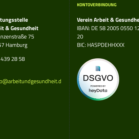
KONTOVERBINDUNG
dress:
tungsstelle
Verein Arbeit & Gesundhe
it & Gesundheit
IBAN: DE 58 2005 0550 1
nzenstraße 75
20
57 Hamburg
BIC: HASPDEHHXXX
e number:
439 28 58
 address:
o@arbeitundgesundheit.d