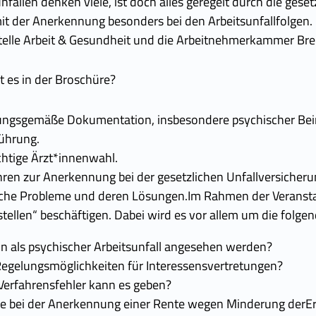
nfällen denken viele, ist doch alles geregelt durch die geset
t der Anerkennung besonders bei den Arbeitsunfallfolgen. 
elle Arbeit & Gesundheit und die Arbeitnehmerkammer Breme
es in der Broschüre?
gsgemäße Dokumentation, insbesondere psychischer Beinahe
ührung.
chtige Ärzt*innenwahl.
ren zur Anerkennung bei der gesetzlichen Unfallversicheru
iche Probleme und deren Lösungen.Im Rahmen der Veranst
stellen“ beschäftigen. Dabei wird es vor allem um die folg
n als psychischer Arbeitsunfall angesehen werden?
Regelungsmöglichkeiten für Interessensvertretungen?
Verfahrensfehler kann es geben?
e bei der Anerkennung einer Rente wegen Minderung derErw