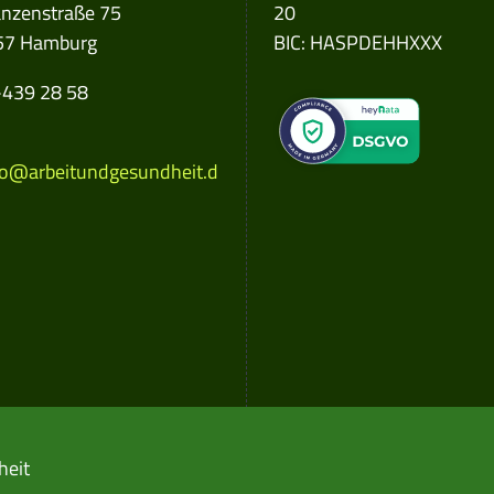
nzenstraße 75
20
57 Hamburg
BIC: HASPDEHHXXX
e number:
439 28 58
 address:
o@arbeitundgesundheit.d
heit