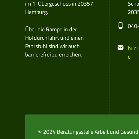
im 1. Obergeschoss in 20357
Scha
Hamburg.
203
Phon
040-
Über die Rampe in der
Hofdurchfahrt und einen
Email
Fahrstuhl sind wir auch
buer
barrierefrei zu erreichen.
e
© 2024 Beratungsstelle Arbeit und Gesund