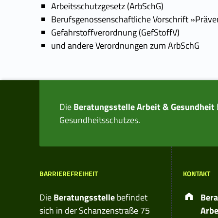
Arbeitsschutzgesetz (ArbSchG)
Berufsgenossenschaftliche Vorschrift »Präve
Gefahrstoffverordnung (GefStoffV)
und andere Verordnungen zum ArbSchG
Skip back to main navigation
Die
Beratungsstelle Arbeit & Gesundheit
Gesundheitsschutzes.
BARRIEREFREIHEIT
KONTAKT
Ad
Die
Beratungsstelle
befindet
Bera
sich in der Schanzenstraße 75
Arbe